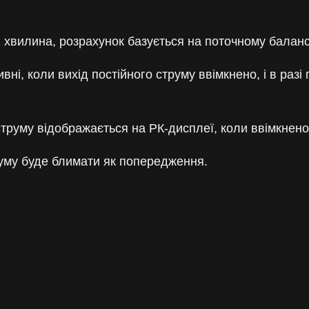
 хвилина, розрахунок базується на поточному балансі
ні, коли вихід постійного струму ввімкнено, і в раз
 струму відображається на РК-дисплеї, коли ввімкнен
руму буде блимати як попередження.