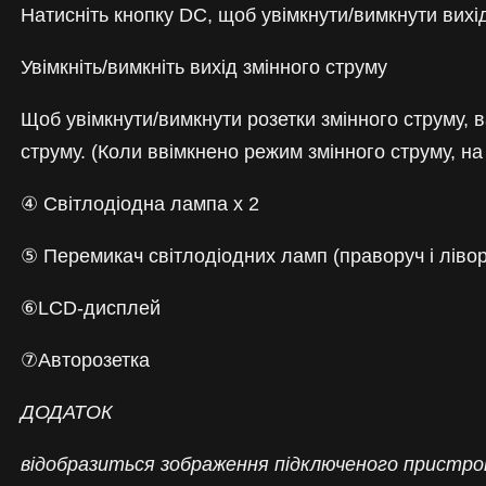
Натисніть кнопку DC, щоб увімкнути/вимкнути вихі
Увімкніть/вимкніть вихід змінного струму
Щоб увімкнути/вимкнути розетки змінного струму, в
струму. (Коли ввімкнено режим змінного струму, 
④ Світлодіодна лампа x 2
⑤ Перемикач світлодіодних ламп (праворуч і лівор
⑥LCD-дисплей
⑦Авторозетка
ДОДАТОК
відобразиться зображення підключеного пристр