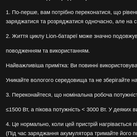
1. По-перше, вам потрібно переконатися, що рівен
заряджатися та розряджатися одночасно, але на с
2. Життя циклу Lion-батареї може значно подовжу
поводженням та використанням.
Найважливіша примітка: Ви повинні використовува
Уникайте вологого середовища та не зберігайте на
3. Переконайтеся, що номінальна робоча потужні
≤1500 Вт, а пікова потужність < 3000 Вт. У деяких
4. Це нормально, коли цей пристрій нагрівається 
(Під час заряджання акумулятора тримайте його под