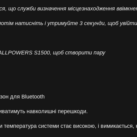
ся, що служби визначення місцезнаходження ввімкне
отім натисніть і утримуйте 3 секунди, щоб увійти 
ть ALLPOWERS S1500, щоб створити пару
зон для Bluetooth
ливатимуть навколишні перешкоди.
и температура системи стає високою, і вимикається,