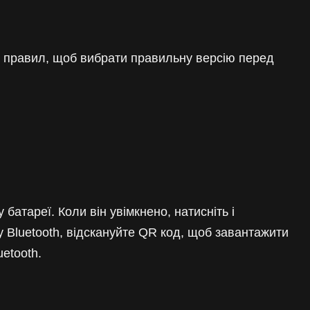
х правил, щоб вибрати правильну версію перед
атареї. Коли він увімкнено, натисніть і
у Bluetooth, відскануйте QR код, щоб завантажити
etooth.