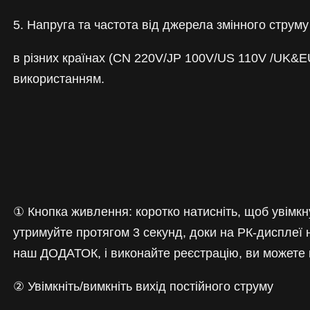
5. Напруга та частота від джерела змінного струм
в різних країнах (CN 220V/JP 100V/US 110V /UK&E
використанням.
① Кнопка живлення: коротко натисніть, щоб увімкну
утримуйте протягом 3 секунд, доки на РК-дисплеї н
наш ДОДАТОК, і виконайте реєстрацію, ви можете 
② Увімкніть/вимкніть вихід постійного струму