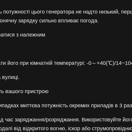
ь потужності цього генератора не надто низький, пер
онячну зарядку сильно впливає погода.
ватися з належним
ти його при кімнатній температурі: -0～+40(℃)/14~104
 вулиці.
сть вашого пристрою
 випадках миттєва потужність окремих приладів в 3 ра
під час заряджання/розряджання. Використовуйте йог
алі від відкритого вогню, іскор або струмопровідних