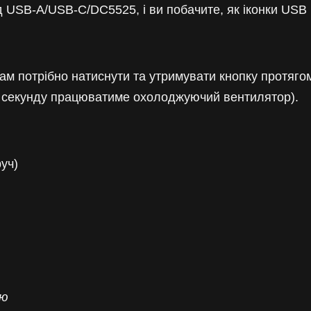
д USB-A/USB-C/DC5525, і ви побачите, як іконки USB і
ам потрібно натиснути та утримувати кнопку протягом 
на секунду працюватиме охолоджуючий вентилятор).
уч)
ою