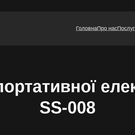
Головна
Про нас
Послу
портативної еле
SS-008