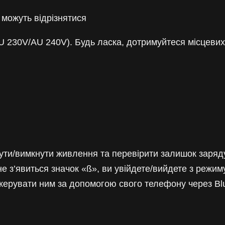
у можуть відрізнятися
U 230V/AU 240V). Будь ласка, дотримуйтеся місцеви
ти/вимкнути живлення та перевірити залишок заряду б
е з’явиться значок «ß», ви увійдете/вийдете з режим
керувати ним за допомогою свого телефону через Blu