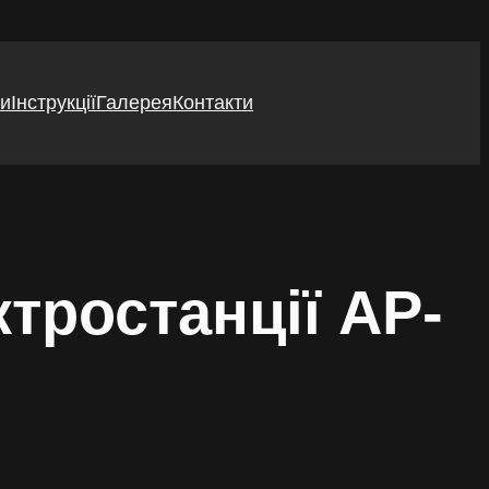
ги
Інструкції
Галерея
Контакти
ктростанції AP-